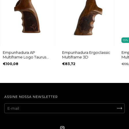
15
Empunhadura AP
Empunhadura Ergoclassic
Emp
Multiframe Logo Taurus
Multiframe 3D
Mul
3D
Pun
€100,08
€83,72
€95
ASSINE NOSSA NEWSLETTER