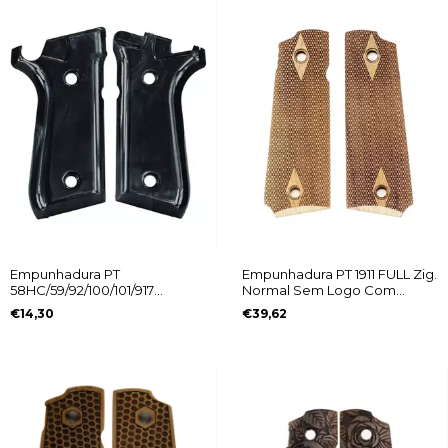
Empunhadura PT
Empunhadura PT 1911 FULL Zig.
58HC/59/92/100/101/917
Normal Sem Logo Com
Perolizada
Diamantes
€14,30
€39,62