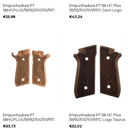
Empunhadura PT
Empunhadura PT 58 HC Plus
58HCPLUS/59/92/100/101/917C
59/92/100/101/917C Sem Logo
Vanguard
€55,98
€43,24
Empunhadura PT
Empunhadura PT 58 HC Plus
58HCPLUS/59/92/100/101/917C
59/92/100/101/917C Logo Taurus
Vanguard Taurus
€63,73
€52,02