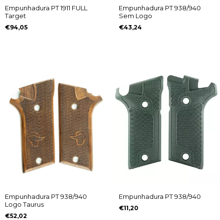
Empunhadura PT 1911 FULL
Empunhadura PT 938/940
Target
Sem Logo
€94,05
€43,24
Empunhadura PT 938/940
Empunhadura PT 938/940
Logo Taurus
€11,20
€52,02