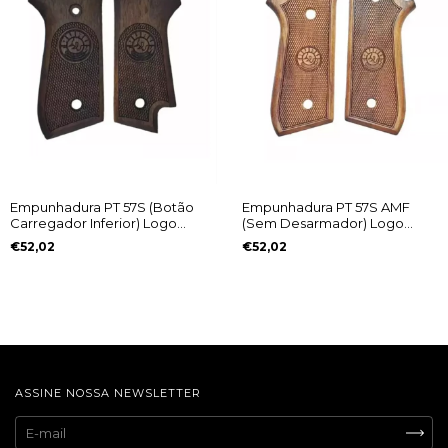
Empunhadura PT 57S (Botão
Empunhadura PT 57S AMF
Carregador Inferior) Logo
(Sem Desarmador) Logo
Taurus Antigo
Taurus Antigo
€52,02
€52,02
ASSINE NOSSA NEWSLETTER