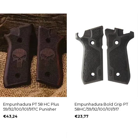
Empunhadura PT 58 HC Plus
Empunhadura Bold Grip PT
59/92/100/101/917C Punisher
58HC/59/92/100/101/917
€43,24
€23,77