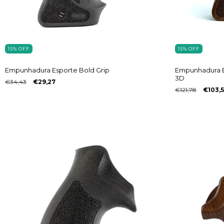
15
%
OFF
15
%
OFF
Empunhadura Esporte Bold Grip
Empunhadura E
3D
€34,43
€29,27
€121,78
€103,5