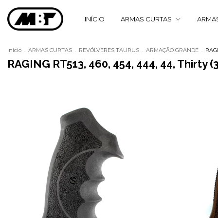
INÍCIO
ARMAS CURTAS
ARMA
Início
.
ARMAS CURTAS
.
REVÓLVERES TAURUS
.
ARMAÇÃO GRANDE
.
RAGI
RAGING RT513, 460, 454, 444, 44, Thirty (