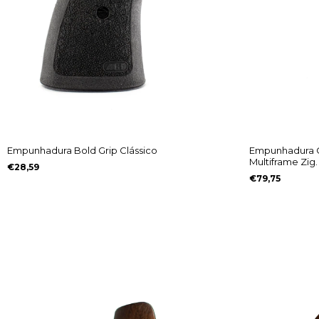
Empunhadura Bold Grip Clássico
Empunhadura C
Multiframe Zig
€28,59
€79,75