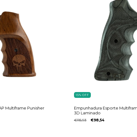
15
%
OFF
P Multiframe Punisher
Empunhadura Esporte Multifra
3D Laminado
€115,93
€98,54