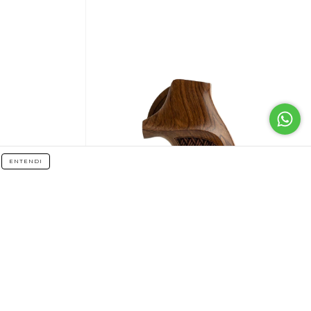
ENTENDI
scamas 3D
Empunhadura AP Multiframe Trama 3D
€83,72