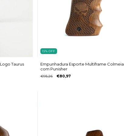
15
%
OFF
 Logo Taurus
Empunhadura Esporte Multiframe Colmeia
com Punisher
€95,26
€80,97