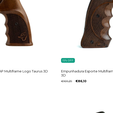
15
%
OFF
P Multiframe Logo Taurus 3D
Empunhadura Esporte Multifra
3D
€101,29
€86,10