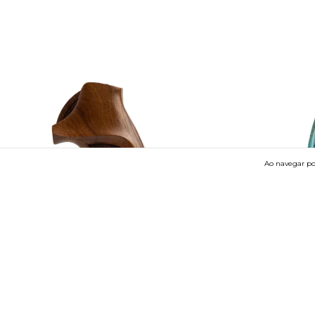
Ao navegar por
15
%
OFF
Empunhadura AP Multiframe Sem Logo 3D
Empunhadura E
3D Laminado
€83,72