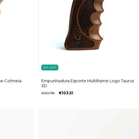
15
%
OFF
me Colmeia
Empunhadura Esporte Multiframe Logo Taurus
3D
€121,78
€103,51