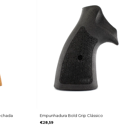
echada
Empunhadura Bold Grip Clássico
€28,59