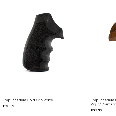
Empunhadura Bold Grip Porte
Empunhadura C
Zig. c/ Diaman
€28,59
€79,75