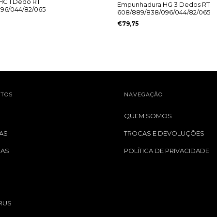
G 1 Dedo RT
Empunhadura HG 3 Dedos RT
96/044/82/065
608/889/838/096/044/82/065
€79,75
TOS
NAVEGAÇÃO
QUEM SOMOS
AS
TROCAS E DEVOLUÇÕES
GAS
POLÍTICA DE PRIVACIDADE
S
RUS