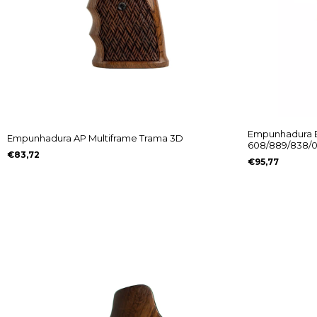
Empunhadura 
Empunhadura AP Multiframe Trama 3D
608/889/838/0
€83,72
Comemorativa 
€95,77