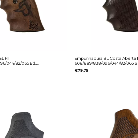
BL RT
Empunhadura BL Costa Aberta 
96/044/82/065 Ed.
608/889/838/096/044/82/065 
Logo Taurus
€79,75