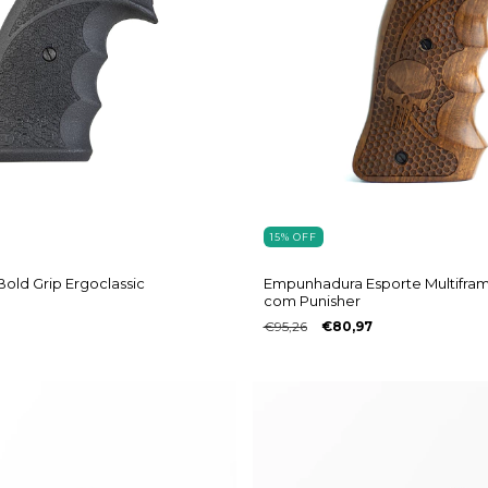
15
%
OFF
ld Grip Ergoclassic
Empunhadura Esporte Multifra
com Punisher
€95,26
€80,97