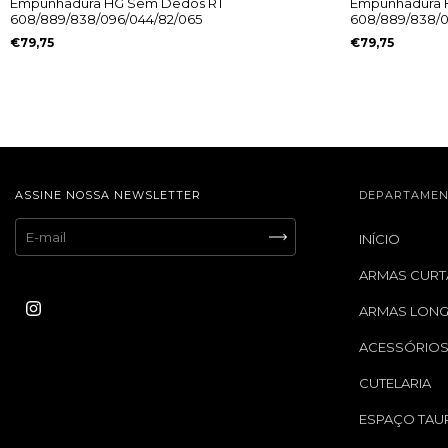
Empunhadura HG Sem Dedos RT
Empunhadura H
608/889/838/096/044/82/065
608/889/838/0
€79,75
€79,75
ASSINE NOSSA NEWSLETTER
DEPARTAMEN
INÍCIO
ARMAS CURT
ARMAS LON
ACESSÓRIO
CUTELARIA
ESPAÇO TAU