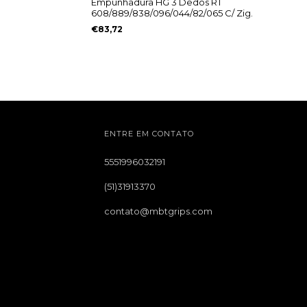
Empunhadura HG 3 Dedos RT
608/889/838/096/044/82/065 C/ Zig.
€83,72
ENTRE EM CONTATO
5551996032191
(51)31913370
contato@mbtgrips.com