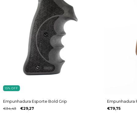
15
%
OFF
Empunhadura Esporte Bold Grip
Empunhadura P
€34,43
€29,27
€79,75