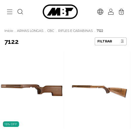
0
Início
.
ARMAS LONGAS
.
CBC
.
RIFLES E CARABINAS
.
7122
7122
FILTRAR
15
%
OFF