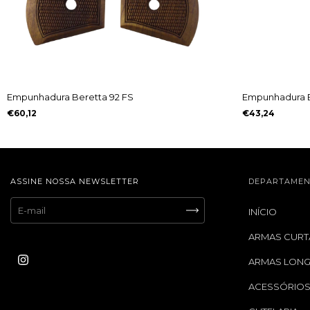
Empunhadura Beretta 92 FS
Empunhadura B
€60,12
€43,24
ASSINE NOSSA NEWSLETTER
DEPARTAMEN
INÍCIO
ARMAS CURT
ARMAS LON
ACESSÓRIO