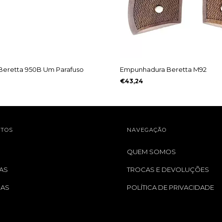
eretta 950B Um Parafuso
Empunhadura Beretta M92
€43,24
TOS
NAVEGAÇÃO
QUEM SOMOS
AS
TROCAS E DEVOLUÇÕES
GAS
POLÍTICA DE PRIVACIDADE
S