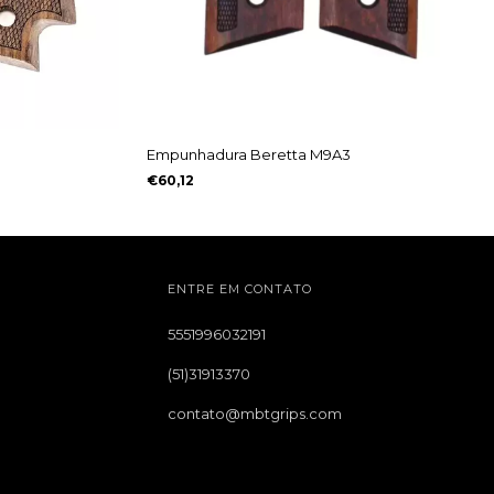
Empunhadura Beretta M9A3
€60,12
ENTRE EM CONTATO
5551996032191
(51)31913370
contato@mbtgrips.com