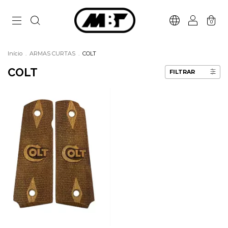
0
Início
.
ARMAS CURTAS
.
COLT
COLT
FILTRAR