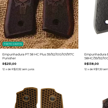
FRETE GRÁTIS
Empunhadura PT 58 HC Plus 59/92/100/101/917C
Empunhadura B
Punisher
58HC/59/92/100/
R$251,00
R$138,00
12
x de
R$20,92
sem juros
12
x de
R$11,50
sem