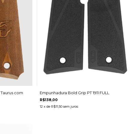
 Taurus com
Empunhadura Bold Grip PT 1911 FULL
R$138,00
12
x de
R$11,50
sem juros