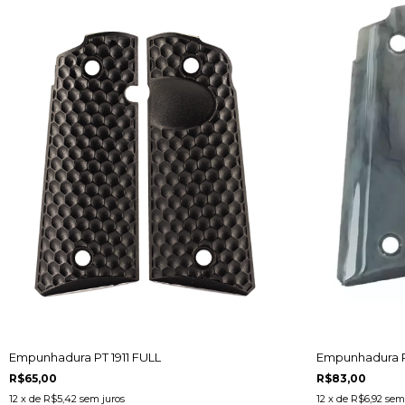
Empunhadura PT 1911 FULL
Empunhadura PT
R$65,00
R$83,00
12
x de
R$5,42
sem juros
12
x de
R$6,92
sem 