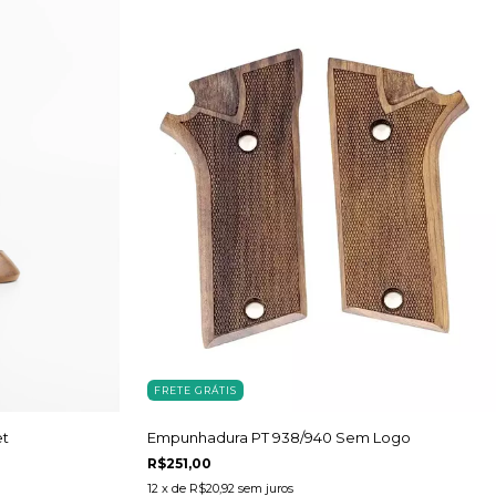
FRETE GRÁTIS
et
Empunhadura PT 938/940 Sem Logo
R$251,00
12
x de
R$20,92
sem juros