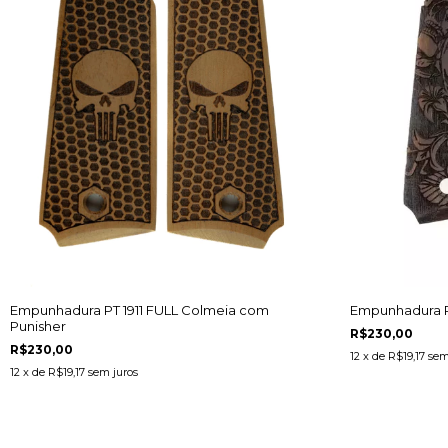
Empunhadura PT 1911 FULL Colmeia com
Empunhadura P
Punisher
R$230,00
R$230,00
12
x de
R$19,17
sem
12
x de
R$19,17
sem juros