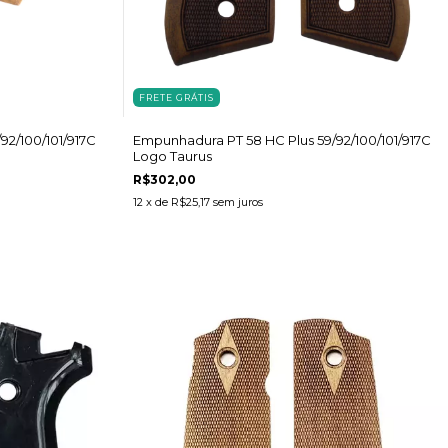
FRETE GRÁTIS
2/100/101/917C
Empunhadura PT 58 HC Plus 59/92/100/101/917C
Logo Taurus
R$302,00
12
x de
R$25,17
sem juros