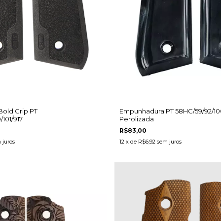
old Grip PT
Empunhadura PT 58HC/59/92/100
101/917
Perolizada
R$83,00
 juros
12
x de
R$6,92
sem juros