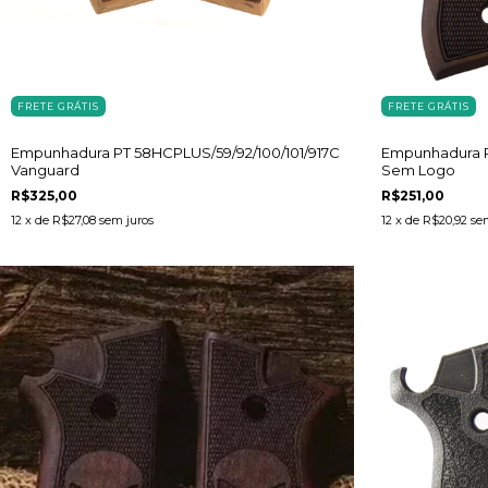
FRETE GRÁTIS
FRETE GRÁTIS
Empunhadura PT 58HCPLUS/59/92/100/101/917C
Empunhadura PT
Vanguard
Sem Logo
R$325,00
R$251,00
12
x de
R$27,08
sem juros
12
x de
R$20,92
se