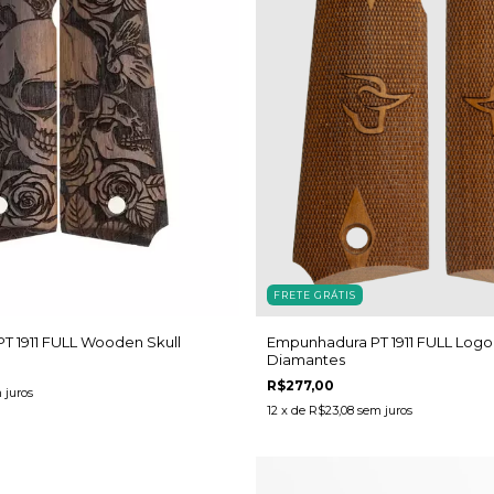
FRETE GRÁTIS
T 1911 FULL Wooden Skull
Empunhadura PT 1911 FULL Logo
Diamantes
R$277,00
 juros
12
x de
R$23,08
sem juros