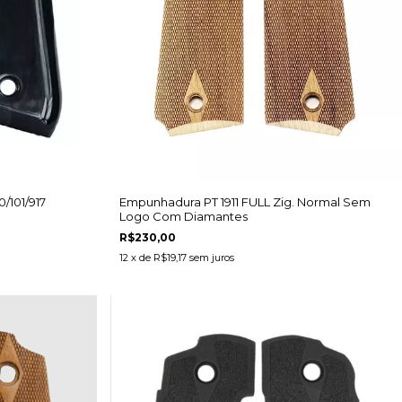
/101/917
Empunhadura PT 1911 FULL Zig. Normal Sem
Logo Com Diamantes
R$230,00
12
x de
R$19,17
sem juros