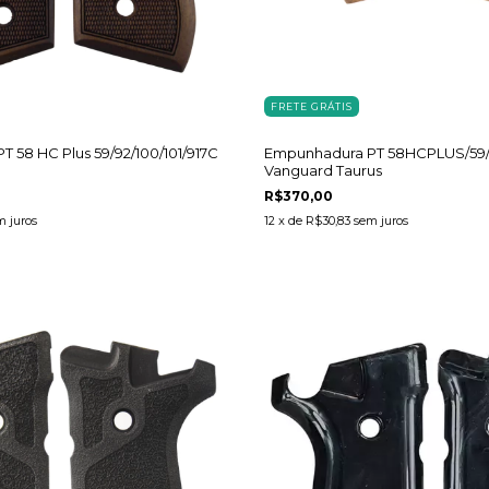
FRETE GRÁTIS
 58 HC Plus 59/92/100/101/917C
Empunhadura PT 58HCPLUS/59/9
Vanguard Taurus
R$370,00
m juros
12
x de
R$30,83
sem juros