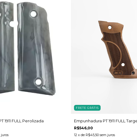
FRETE GRÁTIS
 1911 FULL Perolizada
Empunhadura PT 1911 FULL Targ
R$546,00
juros
12
x de
R$45,50
sem juros