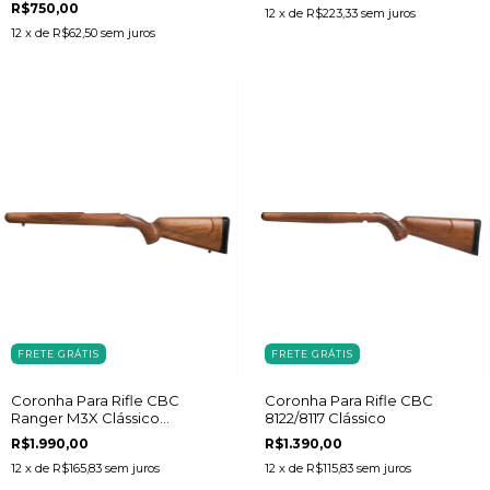
R$750,00
12
x de
R$223,33
sem juros
12
x de
R$62,50
sem juros
FRETE GRÁTIS
FRETE GRÁTIS
Coronha Para Rifle CBC
Coronha Para Rifle CBC
Ranger M3X Clássico
8122/8117 Clássico
Jequitibá
R$1.990,00
R$1.390,00
12
x de
R$165,83
sem juros
12
x de
R$115,83
sem juros