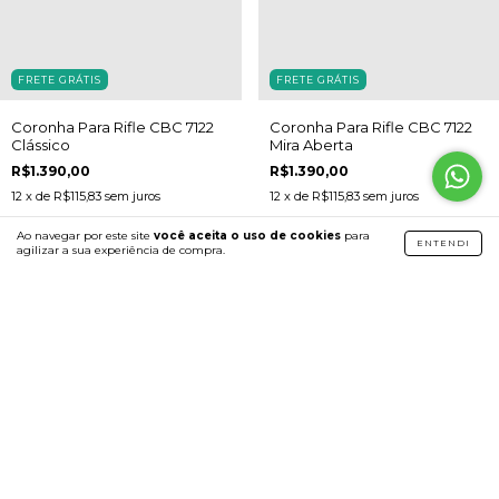
FRETE GRÁTIS
FRETE GRÁTIS
Coronha Para Rifle CBC 7122
Coronha Para Rifle CBC 7122
Clássico
Mira Aberta
R$1.390,00
R$1.390,00
12
x de
R$115,83
sem juros
12
x de
R$115,83
sem juros
Ao navegar por este site
você aceita o uso de cookies
para
ENTENDI
agilizar a sua experiência de compra.
15
%
OFF
15
%
OFF