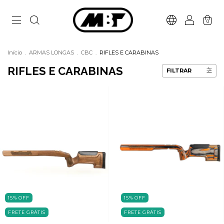
0
Início
.
ARMAS LONGAS
.
CBC
.
RIFLES E CARABINAS
RIFLES E CARABINAS
FILTRAR
15
%
OFF
15
%
OFF
FRETE GRÁTIS
FRETE GRÁTIS