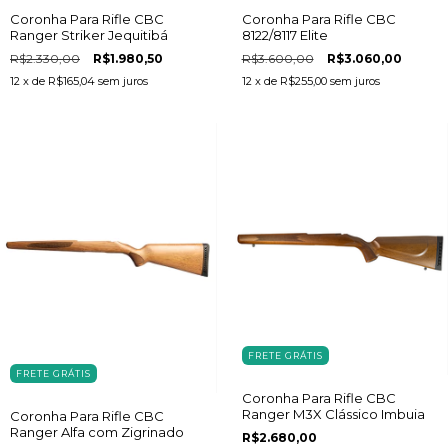
Coronha Para Rifle CBC
Coronha Para Rifle CBC
Ranger Striker Jequitibá
8122/8117 Elite
R$2.330,00
R$1.980,50
R$3.600,00
R$3.060,00
12
x de
R$165,04
sem juros
12
x de
R$255,00
sem juros
FRETE GRÁTIS
FRETE GRÁTIS
Coronha Para Rifle CBC
Ranger M3X Clássico Imbuia
Coronha Para Rifle CBC
Ranger Alfa com Zigrinado
R$2.680,00