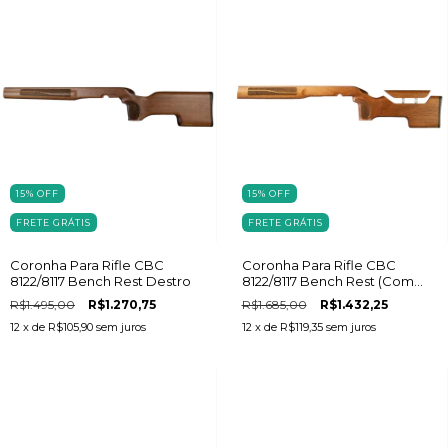
15
%
OFF
15
%
OFF
FRETE GRÁTIS
FRETE GRÁTIS
Coronha Para Rifle CBC
Coronha Para Rifle CBC
8122/8117 Bench Rest Destro
8122/8117 Bench Rest (Com
Regulagem) Destro
R$1.495,00
R$1.270,75
R$1.685,00
R$1.432,25
12
x de
R$105,90
sem juros
12
x de
R$119,35
sem juros