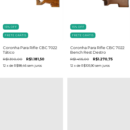
15
%
OFF
15
%
OFF
FRETE GRÁTIS
FRETE GRÁTIS
Coronha Para Rifle CBC 7022
Coronha Para Rifle CBC 7022
Tático
Bench Rest Destro
R$1.390,00
R$1.181,50
R$1.495,00
R$1.270,75
12
x de
R$98,46
sem juros
12
x de
R$105,90
sem juros