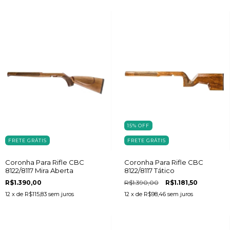
15
%
OFF
FRETE GRÁTIS
FRETE GRÁTIS
Coronha Para Rifle CBC
Coronha Para Rifle CBC
8122/8117 Mira Aberta
8122/8117 Tático
R$1.390,00
R$1.390,00
R$1.181,50
12
x de
R$115,83
sem juros
12
x de
R$98,46
sem juros