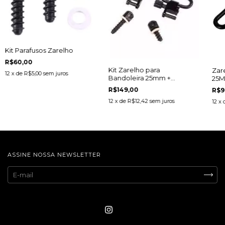
Kit Parafusos Zarelho
R$60,00
Kit Zarelho para
Zar
12
x de
R$5,00
sem juros
Bandoleira 25mm +
25
Parafusos
R$149,00
R$9
12
x de
R$12,42
sem juros
12
x 
ASSINE NOSSA NEWSLETTER