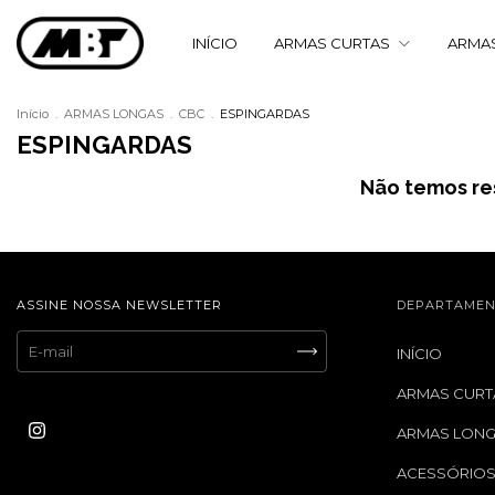
INÍCIO
ARMAS CURTAS
ARMA
Início
.
ARMAS LONGAS
.
CBC
.
ESPINGARDAS
ESPINGARDAS
Não temos res
ASSINE NOSSA NEWSLETTER
DEPARTAMEN
INÍCIO
ARMAS CURT
ARMAS LON
ACESSÓRIO