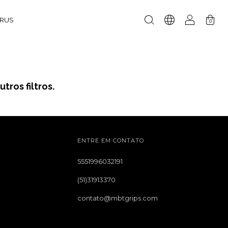
URUS
0
tros filtros.
ENTRE EM CONTATO
5551996032191
(51)31913370
contato@mbtgrips.com