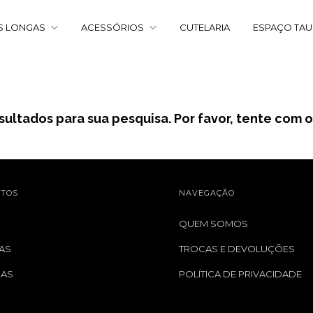
S LONGAS
ACESSÓRIOS
CUTELARIA
ESPAÇO TA
ultados para sua pesquisa. Por favor, tente com ou
TOS
NAVEGAÇÃO
QUEM SOMOS
AS
TROCAS E DEVOLUÇÕES
GAS
POLÍTICA DE PRIVACIDADE
S