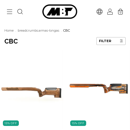
0
Home
.
breadcrumbs.armas-longas
.
CBC
CBC
FILTER
15
%
OFF
15
%
OFF