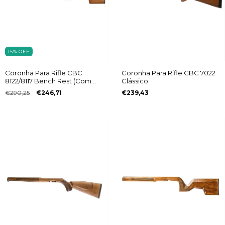
15
%
OFF
Coronha Para Rifle CBC
Coronha Para Rifle CBC 7022
8122/8117 Bench Rest (Com
Clássico
Regulagem) Destro
€290,25
€246,71
€239,43