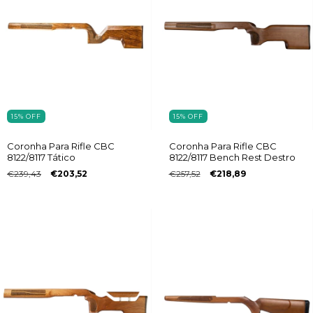
15
%
OFF
15
%
OFF
Coronha Para Rifle CBC
Coronha Para Rifle CBC
8122/8117 Tático
8122/8117 Bench Rest Destro
€239,43
€203,52
€257,52
€218,89