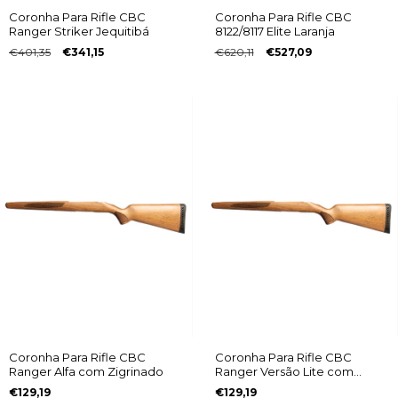
Coronha Para Rifle CBC
Coronha Para Rifle CBC
Ranger Striker Jequitibá
8122/8117 Elite Laranja
€401,35
€341,15
€620,11
€527,09
Coronha Para Rifle CBC
Coronha Para Rifle CBC
Ranger Alfa com Zigrinado
Ranger Versão Lite com
Zigrinado
€129,19
€129,19