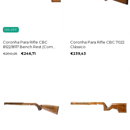
15
%
OFF
Coronha Para Rifle CBC
Coronha Para Rifle CBC 7022
8122/8117 Bench Rest (Com
Clássico
Regulagem) Destro
€290,25
€246,71
€239,43