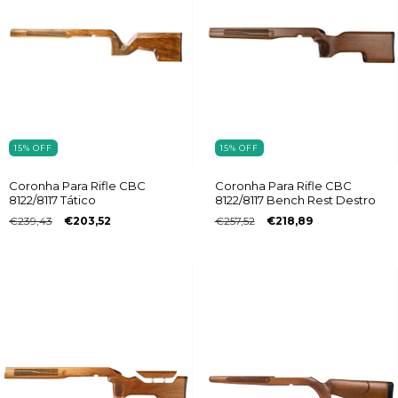
15
%
OFF
15
%
OFF
Coronha Para Rifle CBC
Coronha Para Rifle CBC
8122/8117 Tático
8122/8117 Bench Rest Destro
€239,43
€203,52
€257,52
€218,89