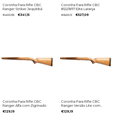
Coronha Para Rifle CBC
Coronha Para Rifle CBC
Ranger Striker Jequitibá
8122/8117 Elite Laranja
€401,35
€341,15
€620,11
€527,09
Coronha Para Rifle CBC
Coronha Para Rifle CBC
Ranger Alfa com Zigrinado
Ranger Versão Lite com
Zigrinado
€129,19
€129,19