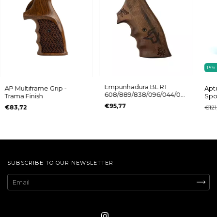
15
Empunhadura BL RT
AP Multiframe Grip -
Apt
608/889/838/096/044/065
Trama Finish
Spo
Ed. Comemorativa Logo
Mul
€95,77
€83,72
€121
Taurus
Tau
SUBSCRIBE TO OUR NEWSLETTER