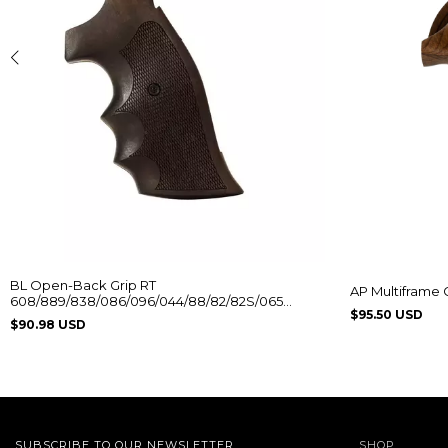
BL Open-Back Grip RT
AP Multiframe G
608/889/838/086/096/044/88/82/82S/065
$95.50 USD
Without Logo
$90.98 USD
SUBSCRIBE TO OUR NEWSLETTER
SHOP