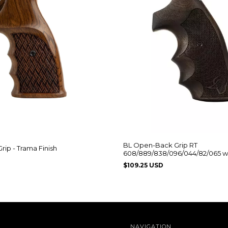
BL Open-Back Grip RT
rip - Trama Finish
608/889/838/096/044/82/065 wi
$109.25 USD
NAVIGATION