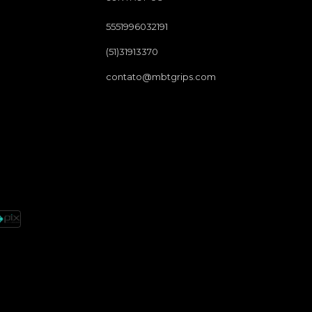
5551996032191
(51)31913370
contato@mbtgrips.com