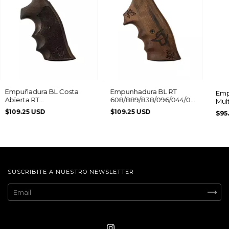
Empuñadura BL Costa
Empunhadura BL RT
Emp
Abierta RT
608/889/838/096/044/065
Mul
608/889/838/096/044/82/065
Ed. Comemorativa Logo
$109.25 USD
$109.25 USD
$95
con Logotipo Taurus
Taurus
SUSCRIBITE A NUESTRO NEWSLETTER