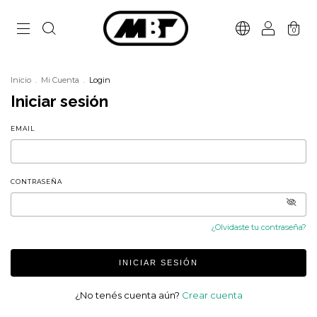
0
Inicio
.
Mi Cuenta
.
Login
Iniciar sesión
EMAIL
CONTRASEÑA
¿Olvidaste tu contraseña?
INICIAR SESIÓN
¿No tenés cuenta aún?
Crear cuenta