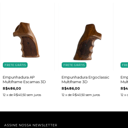
FRETE GRÁTIS
FRETE GRÁTIS
FRE
Empunhadura AP
Empunhadura Ergoclassic
Emp
Multiframe Escamas 3D
Multiframe 3D
Mul
R$486,00
R$486,00
R$4
12
x de
R$40,50
sem juros
12
x de
R$40,50
sem juros
12
x 
ASSINE NOSSA NEWSLETTER