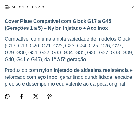
MEIOS DE ENVIO
Cover Plate Compatível com Glock G17 a G45
(Gerações 1 a 5) – Nylon Injetado + Aço Inox
Compatível com uma ampla variedade de modelos Glock
(G17, G19, G20, G21, G22, G23, G24, G25, G26, G27,
G29, G30, G31, G32, G33, G34, G35, G36, G37, G38, G39,
G40, G41 e G45), da
1ª à 5ª geração
.
Produzido com
nylon injetado de altíssima resistência
e
reforçado com
aço inox
, garantindo durabilidade, encaixe
preciso e desempenho equivalente ao da peça original.