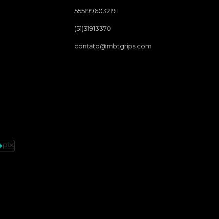
5551996032191
(51)31913370
contato@mbtgrips.com