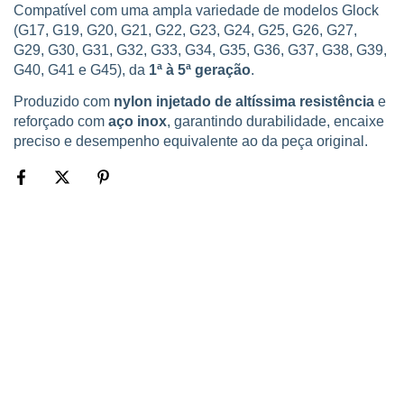
Compatível com uma ampla variedade de modelos Glock
(G17, G19, G20, G21, G22, G23, G24, G25, G26, G27,
G29, G30, G31, G32, G33, G34, G35, G36, G37, G38, G39,
G40, G41 e G45), da
1ª à 5ª geração
.
Produzido com
nylon injetado de altíssima resistência
e
reforçado com
aço inox
, garantindo durabilidade, encaixe
preciso e desempenho equivalente ao da peça original.