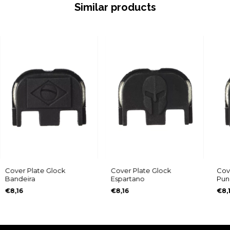
Similar products
Cover Plate Glock
Cover Plate Glock
Cov
Bandeira
Espartano
Pun
€8,16
€8,16
€8,