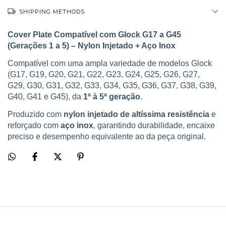
SHIPPING METHODS
Cover Plate Compatível com Glock G17 a G45
(Gerações 1 a 5) – Nylon Injetado + Aço Inox
Compatível com uma ampla variedade de modelos Glock
(G17, G19, G20, G21, G22, G23, G24, G25, G26, G27,
G29, G30, G31, G32, G33, G34, G35, G36, G37, G38, G39,
G40, G41 e G45), da
1ª à 5ª geração
.
Produzido com
nylon injetado de altíssima resistência
e
reforçado com
aço inox
, garantindo durabilidade, encaixe
preciso e desempenho equivalente ao da peça original.