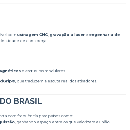
nível com
usinagem CNC
,
gravação a laser
e
engenharia de
 identidade de cada peça.
agnéticos
e estruturas modulares
ldGrip®
, que traduzem a escuta real dos atiradores,
DO BRASIL
orta com frequência para países como:
quistão
, ganhando espaço entre os que valorizam a união