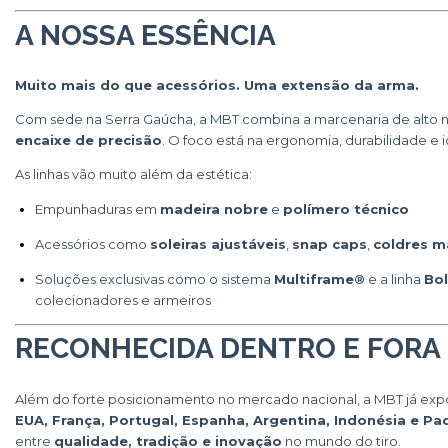
A NOSSA ESSÊNCIA
Muito mais do que acessórios. Uma extensão da arma.
Com sede na Serra Gaúcha, a MBT combina a marcenaria de alto 
encaixe de precisão
. O foco está na ergonomia, durabilidade e
As linhas vão muito além da estética:
Empunhaduras em
madeira nobre
e
polímero técnico
Acessórios como
soleiras ajustáveis
,
snap caps
,
coldres m
Soluções exclusivas como o sistema
Multiframe®
e a linha
Bo
colecionadores e armeiros
RECONHECIDA DENTRO E FORA 
Além do forte posicionamento no mercado nacional, a MBT já exp
EUA, França, Portugal, Espanha, Argentina, Indonésia e Pa
entre
qualidade, tradição e inovação
no mundo do tiro.