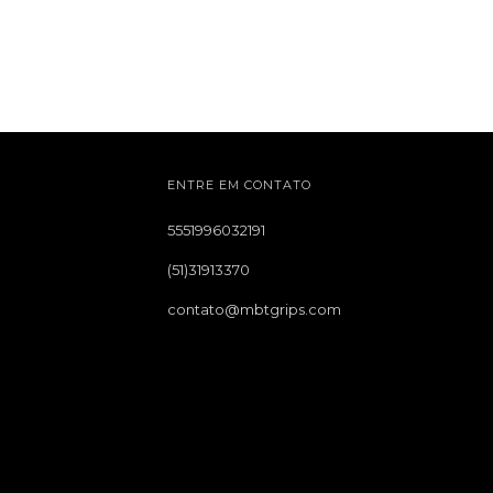
ENTRE EM CONTATO
5551996032191
(51)31913370
contato@mbtgrips.com