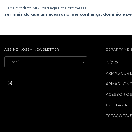
Cada produto MBT carrega uma promessa:
ser mais do que um acessório, ser confiança, domínio e p
ASSINE NOSSA NEWSLETTER
DEPARTAMEN
INÍCIO
ARMAS CURT
ARMAS LON
ACESSÓRIO
CUTELARIA
ESPAÇO TAU