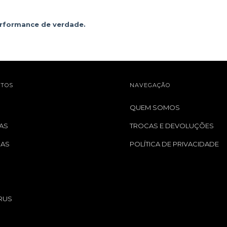
erformance de verdade.
TOS
NAVEGAÇÃO
QUEM SOMOS
AS
TROCAS E DEVOLUÇÕES
GAS
POLÍTICA DE PRIVACIDADE
S
RUS