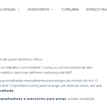
S LONGAS
ACESSÓRIOS
CUTELARIA
ESPAÇO TA
s de quem domina o ofício.
ia no trabalho com madeira. Começou na marcenaria de alto
r estético que hoje definem cada peça da MBT.
peças entalhadas manualmente para amigos do mundo do tiro. O
ável. Os pedidos começaram a surgir, um atrás do outro, até que
balhada
.
empunhaduras e acessórios para armas
, unindo a tradição