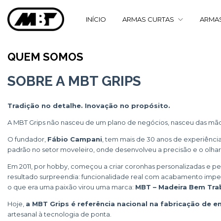
INÍCIO
ARMAS CURTAS
ARMA
QUEM SOMOS
SOBRE A MBT GRIPS
Tradição no detalhe. Inovação no propósito.
A MBT Grips não nasceu de um plano de negócios, nasceu das mão
O fundador,
Fábio Campani
, tem mais de 30 anos de experiênc
padrão no setor moveleiro, onde desenvolveu a precisão e o olha
Em 2011, por hobby, começou a criar coronhas personalizadas e 
resultado surpreendia: funcionalidade real com acabamento impec
o que era uma paixão virou uma marca:
MBT – Madeira Bem Tra
Hoje,
a MBT Grips é referência nacional na fabricação de 
artesanal à tecnologia de ponta.