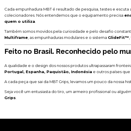
Cada empunhadura MBT é resultado de pesquisa, testes e escuta at
colecionadores. Nós entendemos que o equipamento precisa
en
quem o utiliza
.
Também somos movidos pela curiosidade e pelo desafio constante 
Multiframe
, as empunhaduras modulares e o sistema
GlideFit™
,
Feito no Brasil. Reconhecido pelo mu
A qualidade e o design dos nossos produtos ultrapassaram fronteir
Portugal, Espanha, Paquistão, Indonésia
e outros países que
A cada peça que sai da MBT Grips, levamos um pouco da nossa hist
Seja você um entusiasta do tiro, um armeiro profissional ou algué
Grips
.