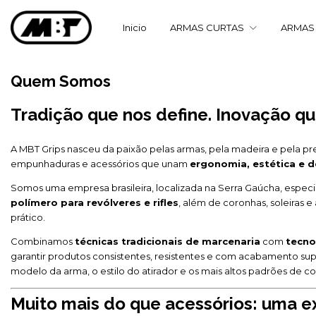
Inicio
ARMAS CURTAS
ARMAS
Quem Somos
Tradição que nos define. Inovação q
A MBT Grips nasceu da paixão pelas armas, pela madeira e pela prec
empunhaduras e acessórios que unam
ergonomia, estética e
Somos uma empresa brasileira, localizada na Serra Gaúcha, especi
polímero para revólveres e rifles
, além de coronhas, soleiras e
prático.
Combinamos
técnicas tradicionais de marcenaria
com
tecno
garantir produtos consistentes, resistentes e com acabamento su
modelo da arma, o estilo do atirador e os mais altos padrões de c
Muito mais do que acessórios: uma e