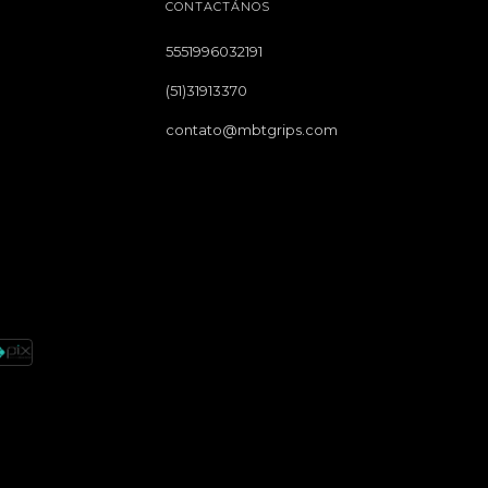
CONTACTÁNOS
5551996032191
(51)31913370
contato@mbtgrips.com