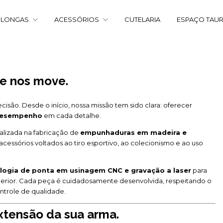
 LONGAS
ACESSÓRIOS
CUTELARIA
ESPAÇO TAU
ue nos move.
isão. Desde o início, nossa missão tem sido clara: oferecer
 desempenho
em cada detalhe.
alizada na fabricação de
empunhaduras em madeira e
 acessórios voltados ao tiro esportivo, ao colecionismo e ao uso
logia de ponta em usinagem CNC e gravação a laser
para
perior. Cada peça é cuidadosamente desenvolvida, respeitando o
ontrole de qualidade.
xtensão da sua arma.