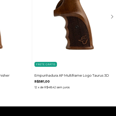
FRETE GRÁTIS
nisher
Empunhadura AP Multiframe Logo Taurus 3D
R$581,00
12
x de
R$48,42
sem juros