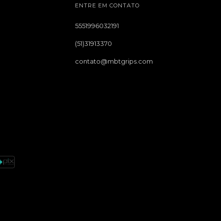
ENTRE EM CONTATO
5551996032191
(51)31913370
contato@mbtgrips.com