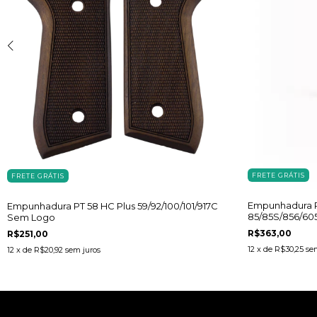
FRETE GRÁTIS
FRETE GRÁTIS
Empunhadura 
Empunhadura PT 58 HC Plus 59/92/100/101/917C
85/85S/856/605
Sem Logo
R$363,00
R$251,00
12
x de
R$30,25
se
12
x de
R$20,92
sem juros