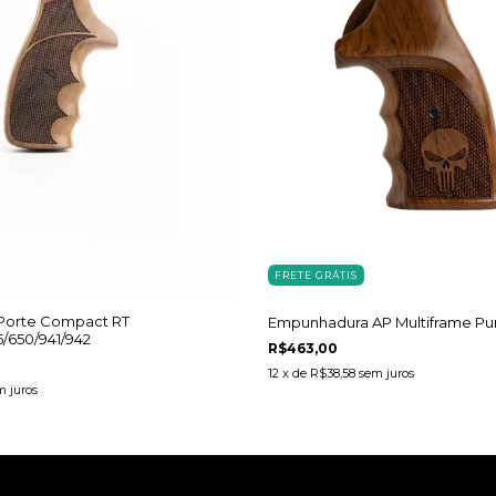
FRETE GRÁTIS
Porte Compact RT
Empunhadura AP Multiframe Pu
/650/941/942
R$463,00
12
x de
R$38,58
sem juros
m juros