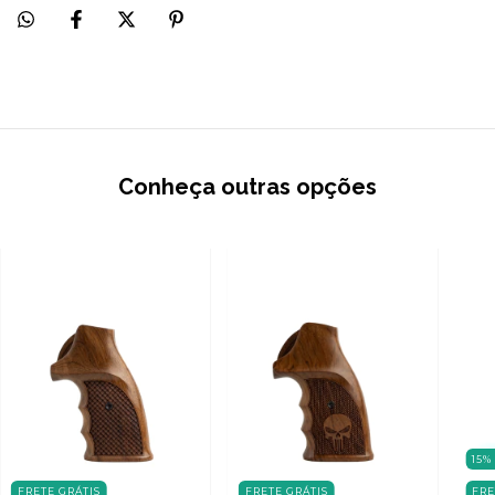
Conheça outras opções
15
FRETE GRÁTIS
FRETE GRÁTIS
FRE