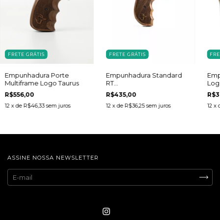
FRETE GRÁTIS
FRETE GRÁTIS
FRE
Empunhadura Standard
Empunhadura Porte
Emp
RT
Multiframe Logo Taurus
Log
85/85S/856/605/650/941/942
R$435,00
R$556,00
R$3
Logo Taurus
12
x de
R$36,25
sem juros
12
x de
R$46,33
sem juros
12
x 
ASSINE NOSSA NEWSLETTER