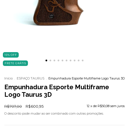
15
%
OFF
FRETE GRÁTIS
Início
.
ESPAÇO TAURUS
.
Empunhadura Esporte Multiframe Logo Taurus 3D
Empunhadura Esporte Multiframe
Logo Taurus 3D
R$707,00
R$600,95
12
x de
R$50,08
sem juros
O desconto pode mudar ao ser combinado com outras promoções.