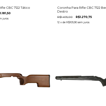
ifle CBC 7122 Tático
Coronha Para Rifle CBC 7122 Be
Destro
1.181,50
R$1.495,00
R$1.270,75
m juros
12
x de
R$105,90
sem juros