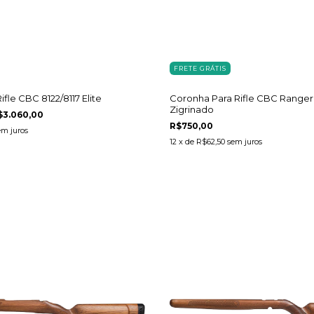
FRETE GRÁTIS
fle CBC 8122/8117 Elite
Coronha Para Rifle CBC Ranger
Zigrinado
$3.060,00
R$750,00
em juros
12
x de
R$62,50
sem juros