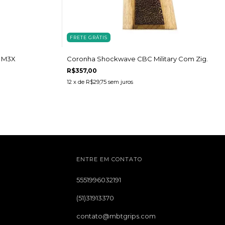
FRETE GRÁTIS
Coronha Shockwave CBC Military Com Zig.
r M3X
R$357,00
12
x de
R$29,75
sem juros
ENTRE EM CONTATO
5551996032191
(51)31913370
contato@mbtgrips.com