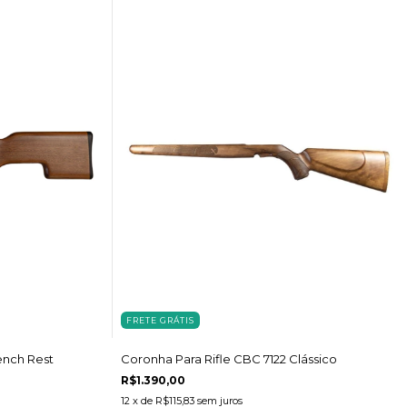
FRETE GRÁTIS
ench Rest
Coronha Para Rifle CBC 7122 Clássico
R$1.390,00
12
x de
R$115,83
sem juros