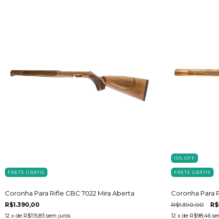
15
%
OFF
FRETE GRÁTIS
FRETE GRÁTIS
Coronha Para Rifle CBC 7022 Mira Aberta
Coronha Para R
R$1.390,00
R$1.390,00
R$
12
x de
R$115,83
sem juros
12
x de
R$98,46
se