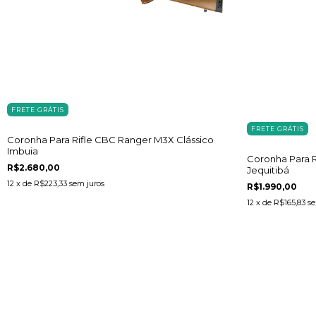
FRETE GRÁTIS
FRETE GRÁTIS
Coronha Para Rifle CBC Ranger M3X Clássico
Imbuia
Coronha Para R
R$2.680,00
Jequitibá
12
x de
R$223,33
sem juros
R$1.990,00
12
x de
R$165,83
se