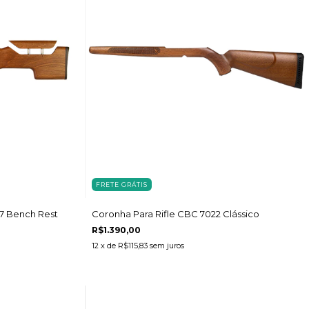
FRETE GRÁTIS
17 Bench Rest
Coronha Para Rifle CBC 7022 Clássico
R$1.390,00
12
x de
R$115,83
sem juros