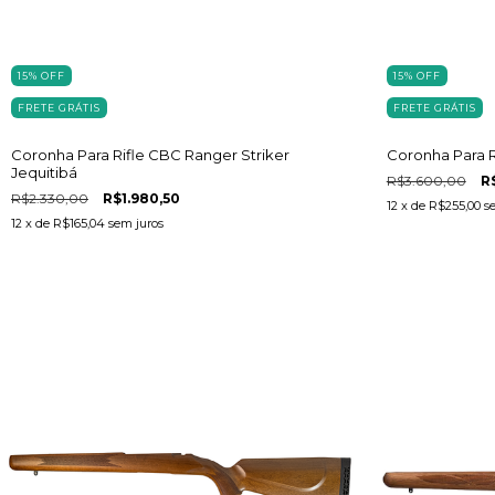
15
%
OFF
15
%
OFF
FRETE GRÁTIS
FRETE GRÁTIS
Coronha Para Rifle CBC Ranger Striker
Coronha Para Ri
Jequitibá
R$3.600,00
R
R$2.330,00
R$1.980,50
12
x de
R$255,00
s
12
x de
R$165,04
sem juros