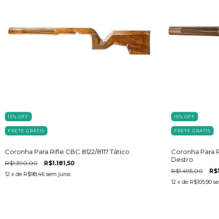
15
%
OFF
15
%
OFF
FRETE GRÁTIS
FRETE GRÁTIS
Coronha Para Rifle CBC 8122/8117 Tático
Coronha Para R
Destro
R$1.390,00
R$1.181,50
R$1.495,00
R$
12
x de
R$98,46
sem juros
12
x de
R$105,90
se