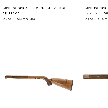
Coronha Para Rifle CBC 7122 Mira Aberta
Coronha Para R
R$1.390,00
R$1.390,00
R$
12
x de
R$115,83
sem juros
12
x de
R$98,46
se