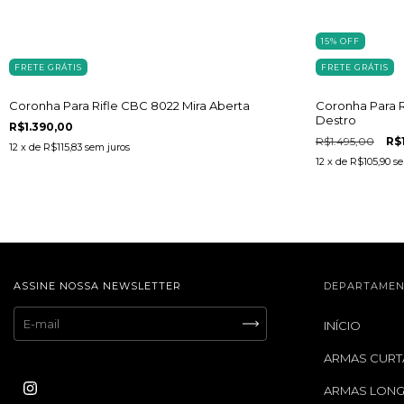
15
%
OFF
FRETE GRÁTIS
FRETE GRÁTIS
Coronha Para Rifle CBC 8022 Mira Aberta
Coronha Para 
Destro
R$1.390,00
R$1.495,00
R$
12
x de
R$115,83
sem juros
12
x de
R$105,90
se
ASSINE NOSSA NEWSLETTER
DEPARTAMEN
INÍCIO
ARMAS CURT
ARMAS LON