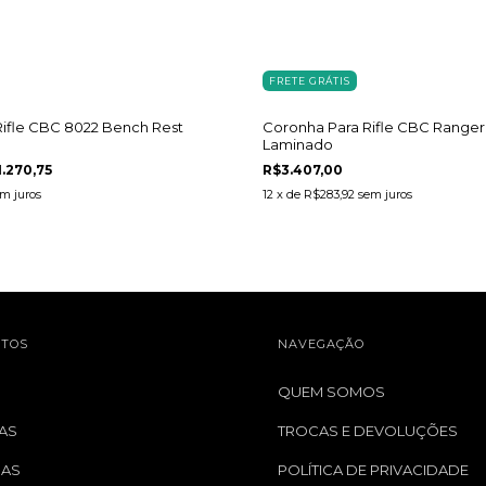
FRETE GRÁTIS
Rifle CBC 8022 Bench Rest
Coronha Para Rifle CBC Range
Laminado
1.270,75
R$3.407,00
m juros
12
x de
R$283,92
sem juros
TOS
NAVEGAÇÃO
QUEM SOMOS
AS
TROCAS E DEVOLUÇÕES
GAS
POLÍTICA DE PRIVACIDADE