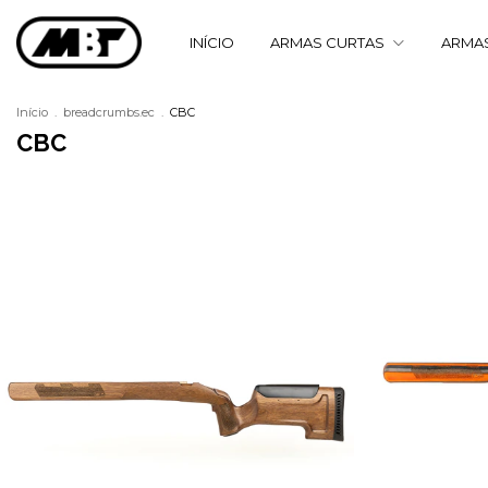
INÍCIO
ARMAS CURTAS
ARMA
Início
.
breadcrumbs.ec
.
CBC
CBC