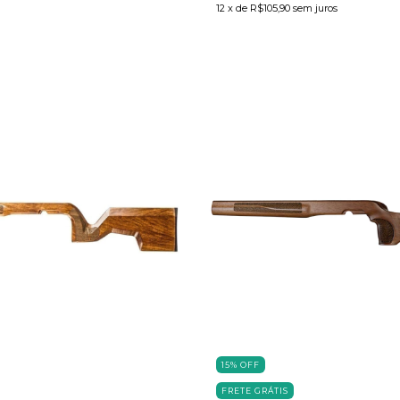
12
x de
R$105,90
sem juros
15
%
OFF
FRETE GRÁTIS