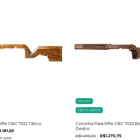
15
%
OFF
FRETE GRÁTIS
ifle CBC 7022 Tático
Coronha Para Rifle CBC 7022 B
Destro
1.181,50
R$1.495,00
R$1.270,75
m juros