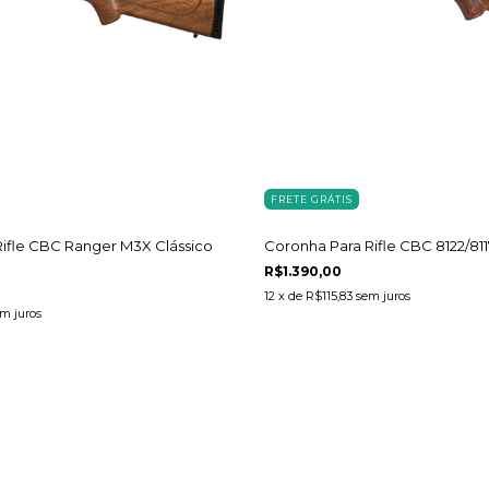
FRETE GRÁTIS
ifle CBC Ranger M3X Clássico
Coronha Para Rifle CBC 8122/811
R$1.390,00
12
x de
R$115,83
sem juros
m juros