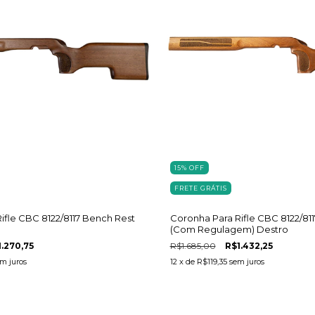
15
%
OFF
FRETE GRÁTIS
ifle CBC 8122/8117 Bench Rest
Coronha Para Rifle CBC 8122/81
(Com Regulagem) Destro
1.270,75
R$1.685,00
R$1.432,25
m juros
12
x de
R$119,35
sem juros