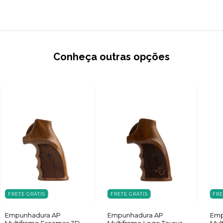
Conheça outras opções
FRETE GRÁTIS
FRETE GRÁTIS
FRE
Empunhadura AP
Empunhadura AP
Emp
Multiframe Escamas 3D
Multiframe Logo Taurus
Mul