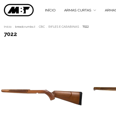
INÍCIO
ARMAS CURTAS
ARMA
Início
.
breadcrumbs.il
.
CBC
.
RIFLES E CARABINAS
.
7022
7022