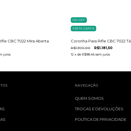
15
%
OFF
FRETE GRÁTIS
ifle CBC 7022 Mira Aberta
Coronha Para Rifle CBC 7022 Tá
R$1.390,00
R$1.181,50
m juros
12
x de
R$98,46
sem juros
TOS
NAVEGAÇÃO
QUEM SOMOS
AS
TROCAS E DEVOLUÇÕES
GAS
POLÍTICA DE PRIVACIDADE
S