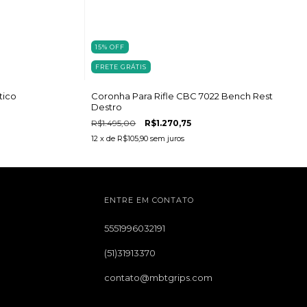
15
%
OFF
FRETE GRÁTIS
tico
Coronha Para Rifle CBC 7022 Bench Rest
Destro
R$1.495,00
R$1.270,75
12
x de
R$105,90
sem juros
ENTRE EM CONTATO
5551996032191
(51)31913370
contato@mbtgrips.com