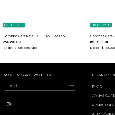
FRETE GRÁTIS
FRETE GRÁTIS
Coronha Para Rifle CBC 7022 Clássico
Coronha Para R
R$1.390,00
R$1.390,00
12
x de
R$115,83
sem juros
12
x de
R$115,83
se
ASSINE NOSSA NEWSLETTER
DEPARTAMEN
INÍCIO
ARMAS CURT
ARMAS LON
ACESSÓRIO