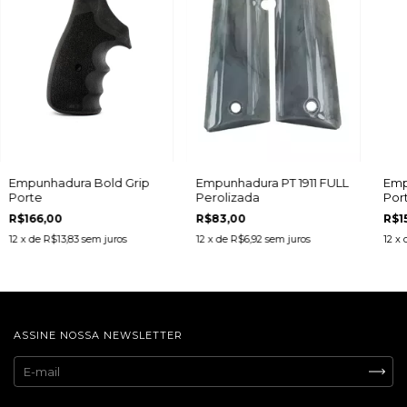
Empunhadura Bold Grip
Empunhadura PT 1911 FULL
Emp
Porte
Perolizada
Por
85/
R$166,00
R$83,00
R$1
12
x de
R$13,83
sem juros
12
x de
R$6,92
sem juros
12
x 
ASSINE NOSSA NEWSLETTER