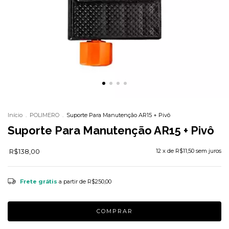
Início
.
POLIMERO
.
Suporte Para Manutenção AR15 + Pivô
Suporte Para Manutenção AR15 + Pivô
R$138,00
12
x de
R$11,50
sem juros
Frete grátis
a partir de
R$250,00