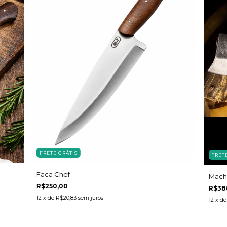
FRETE GRÁTIS
FRET
Faca Chef
Mach
R$250,00
R$38
12
x de
R$20,83
sem juros
12
x d