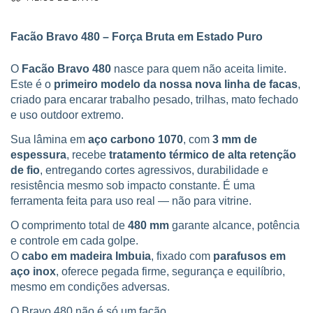
Facão Bravo 480 – Força Bruta em Estado Puro
O
Facão Bravo 480
nasce para quem não aceita limite.
Este é o
primeiro modelo da nossa nova linha de facas
,
criado para encarar trabalho pesado, trilhas, mato fechado
e uso outdoor extremo.
Sua lâmina em
aço carbono 1070
, com
3 mm de
espessura
, recebe
tratamento térmico de alta retenção
de fio
, entregando cortes agressivos, durabilidade e
resistência mesmo sob impacto constante. É uma
ferramenta feita para uso real — não para vitrine.
O comprimento total de
480 mm
garante alcance, potência
e controle em cada golpe.
O
cabo em madeira Imbuia
, fixado com
parafusos em
aço inox
, oferece pegada firme, segurança e equilíbrio,
mesmo em condições adversas.
O Bravo 480 não é só um facão.