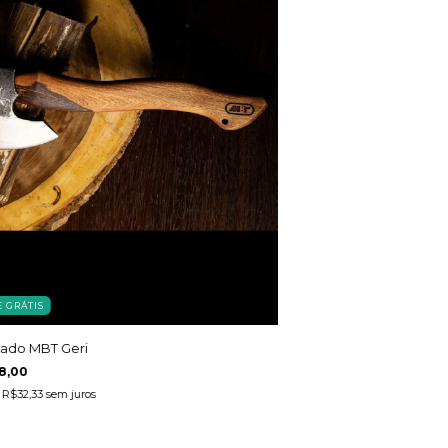
E GRÁTIS
ado MBT Geri
8,00
e
R$32,33
sem juros