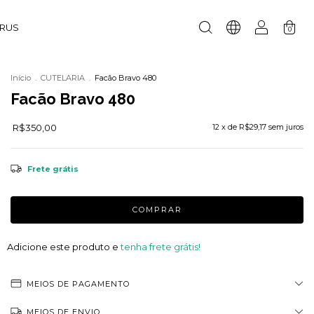
URUS
0
Início
.
CUTELARIA
.
Facão Bravo 480
Facão Bravo 480
R$350,00
12
x de
R$29,17
sem juros
Frete grátis
Adicione este produto e
tenha frete grátis!
MEIOS DE PAGAMENTO
MEIOS DE ENVIO