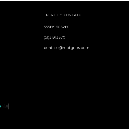
ENTRE EM CONTATO
5551996032191
(51)31913370
contato@mbtgrips.com