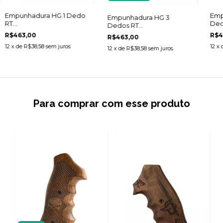
Empunhadura HG 1 Dedo
Emp
Empunhadura HG 3
RT
Ded
Dedos RT
608/889/838/096/044/82/065
608
608/889/838/096/044/82/065
R$463,00
R$4
R$463,00
12
x de
R$38,58
sem juros
12
x 
12
x de
R$38,58
sem juros
Para comprar com esse produto