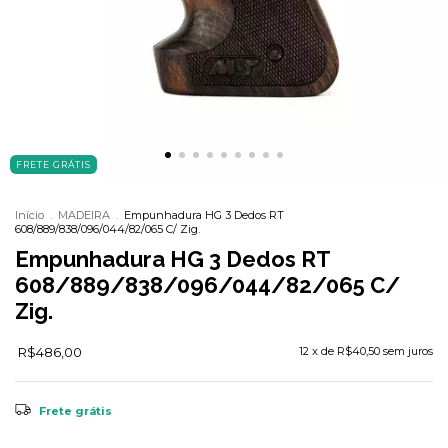
FRETE GRÁTIS
Início
.
MADEIRA
.
Empunhadura HG 3 Dedos RT
608/889/838/096/044/82/065 C/ Zig.
Empunhadura HG 3 Dedos RT
608/889/838/096/044/82/065 C/
Zig.
R$486,00
12
x de
R$40,50
sem juros
Frete grátis