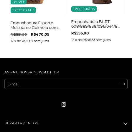
15
%
OFF
FRETE GRÁTIS
FRETE GRÁTIS
Empunhadura BL RT
Empunhadura Esporte
608/889/838/096/044/82/065
Multiframe Colmeia com
Ed. Comemorativa Logo
Punisher
R$556,00
R$553,00
R$470,05
Taurus
12
x de
R$46,33
sem juros
12
x de
R$39,17
sem juros
ASSINE NOSSA NEWSLETTER
DEPARTAMENTOS