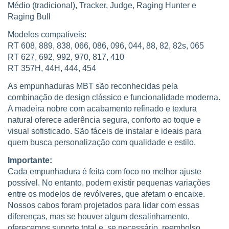
Médio (tradicional), Tracker, Judge, Raging Hunter e
Raging Bull
Modelos compatíveis:
RT 608, 889, 838, 066, 086, 096, 044, 88, 82, 82s, 065
RT 627, 692, 992, 970, 817, 410
RT 357H, 44H, 444, 454
As empunhaduras MBT são reconhecidas pela
combinação de design clássico e funcionalidade moderna.
A madeira nobre com acabamento refinado e textura
natural oferece aderência segura, conforto ao toque e
visual sofisticado. São fáceis de instalar e ideais para
quem busca personalização com qualidade e estilo.
Importante:
Cada empunhadura é feita com foco no melhor ajuste
possível. No entanto, podem existir pequenas variações
entre os modelos de revólveres, que afetam o encaixe.
Nossos cabos foram projetados para lidar com essas
diferenças, mas se houver algum desalinhamento,
oferecemos suporte total e, se necessário, reembolso.