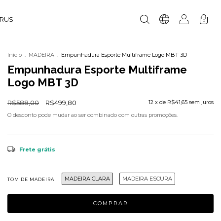
URUS
0
Início
.
MADEIRA
.
Empunhadura Esporte Multiframe Logo MBT 3D
Empunhadura Esporte Multiframe
Logo MBT 3D
R$588,00
R$499,80
12
x de
R$41,65
sem juros
O desconto pode mudar ao ser combinado com outras promoções.
Frete grátis
MADEIRA CLARA
MADEIRA ESCURA
TOM DE MADEIRA