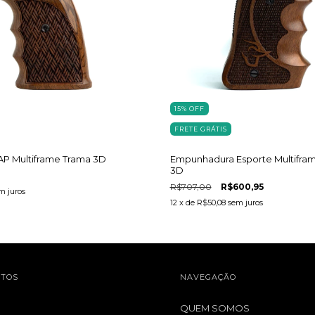
15
%
OFF
FRETE GRÁTIS
P Multiframe Trama 3D
Empunhadura Esporte Multifram
3D
R$707,00
R$600,95
m juros
12
x de
R$50,08
sem juros
TOS
NAVEGAÇÃO
QUEM SOMOS