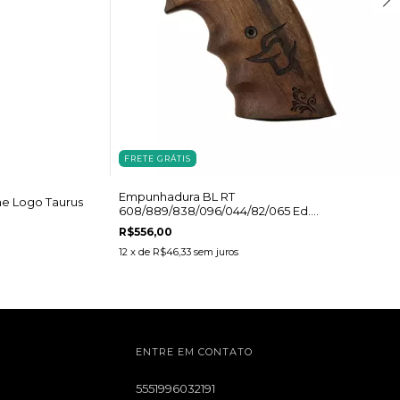
FRETE GRÁTIS
Empunhadura BL RT
e Logo Taurus
608/889/838/096/044/82/065 Ed.
Comemorativa Logo Taurus
R$556,00
12
x de
R$46,33
sem juros
ENTRE EM CONTATO
5551996032191