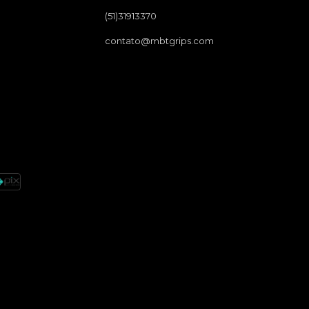
(51)31913370
contato@mbtgrips.com