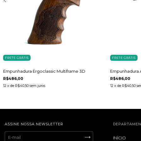
FRETE GRÁTIS
FRETE GRÁTIS
Empunhadura Ergoclassic Multiframe 3D
Empunhadura A
R$486,00
R$486,00
12
x de
R$40,50
sem juros
12
x de
R$40,50
se
ASSINE NOSSA NEWSLETTER
DEPARTAMEN
INÍCIO