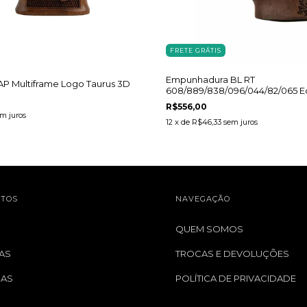
FRETE GRÁTIS
Empunhadura BL RT
P Multiframe Logo Taurus 3D
608/889/838/096/044/82/065 E
Comemorativa Logo Taurus
R$556,00
m juros
12
x de
R$46,33
sem juros
TOS
NAVEGAÇÃO
QUEM SOMOS
AS
TROCAS E DEVOLUÇÕES
GAS
POLÍTICA DE PRIVACIDADE
S