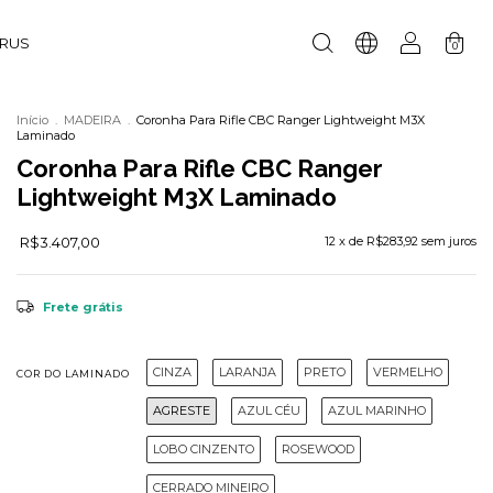
URUS
0
Início
.
MADEIRA
.
Coronha Para Rifle CBC Ranger Lightweight M3X
Laminado
Coronha Para Rifle CBC Ranger
Lightweight M3X Laminado
R$3.407,00
12
x de
R$283,92
sem juros
Frete grátis
CINZA
LARANJA
PRETO
VERMELHO
COR DO LAMINADO
AGRESTE
AZUL CÉU
AZUL MARINHO
LOBO CINZENTO
ROSEWOOD
CERRADO MINEIRO