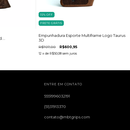
15
%
OFF
FRETE GRÁTIS
Empunhadura Esporte Multiframe Logo Taurus
d.
3D
R$707,00
R$600,95
12
x de
R$50,08
sem juros
ENTRE EM CONTATO
5551996032191
(51)31913370
contato@mbtgrips.com