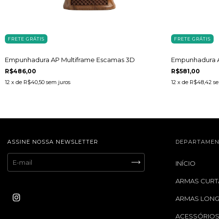
FRETE GRÁTIS
FRETE GRÁTIS
Empunhadura AP Multiframe Escamas 3D
Empunhadura A
R$486,00
R$581,00
12
x de
R$40,50
sem juros
12
x de
R$48,42
se
ASSINE NOSSA NEWSLETTER
DEPARTAMEN
INÍCIO
ARMAS CURT
ARMAS LON
ACESSÓRIO