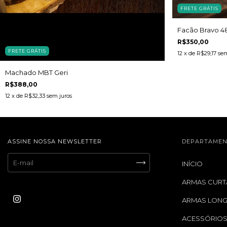
FRETE GRÁTIS
Facão Bravo 4
R$350,00
FRETE GRÁTIS
12
x de
R$29,17
sem
Machado MBT Geri
R$388,00
12
x de
R$32,33
sem juros
ASSINE NOSSA NEWSLETTER
DEPARTAMEN
INÍCIO
ARMAS CURT
ARMAS LON
ACESSÓRIO