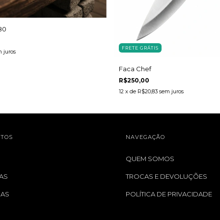
80
FRETE GRÁTIS
 juros
Faca Chef
R$250,00
12
x de
R$20,83
sem juros
TOS
NAVEGAÇÃO
QUEM SOMOS
AS
TROCAS E DEVOLUÇÕES
GAS
POLÍTICA DE PRIVACIDADE
S