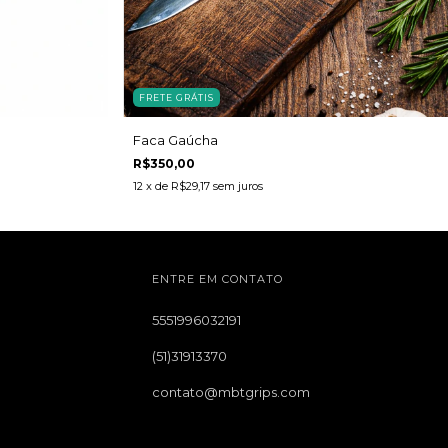
FRETE GRÁTIS
Faca Gaúcha
R$350,00
12
x de
R$29,17
sem juros
ENTRE EM CONTATO
5551996032191
(51)31913370
contato@mbtgrips.com