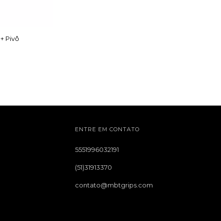
+ Pivô
ENTRE EM CONTATO
5551996032191
(51)31913370
contato@mbtgrips.com