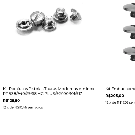
Kit Parafusos Pistolas Taurus Modernas em Inox
Kit Embuchame
PT 938/940/59/58 HC PLUS/92/100/101/917
R$205,00
R$125,50
12
x de
R$17,08
sem
12
x de
R$10,46
sem juros