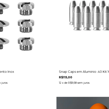
nto Inox
Snap Caps em Aluminio .40 Kit 
R$115,00
 juros
12
x de
R$9,58
sem juros