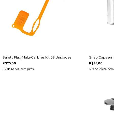
Safety Flag Multi-Calibres Kit 03 Unidades
Snap Caps em A
R$25,00
R$95,00
5
x de
R$5,00
sem juros
12
x de
R$7,92
sem 