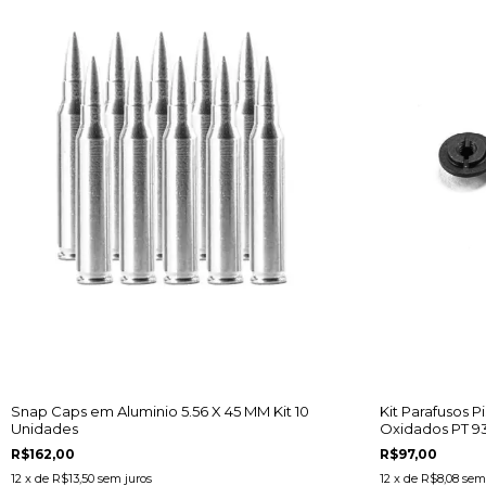
Snap Caps em Aluminio 5.56 X 45 MM Kit 10
Kit Parafusos P
Unidades
Oxidados PT 9
PLUS/92/100/101
R$162,00
R$97,00
12
x de
R$13,50
sem juros
12
x de
R$8,08
sem 