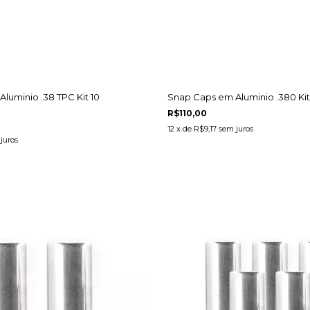
luminio .38 TPC Kit 10
Snap Caps em Aluminio .380 Kit
R$110,00
12
x de
R$9,17
sem juros
juros