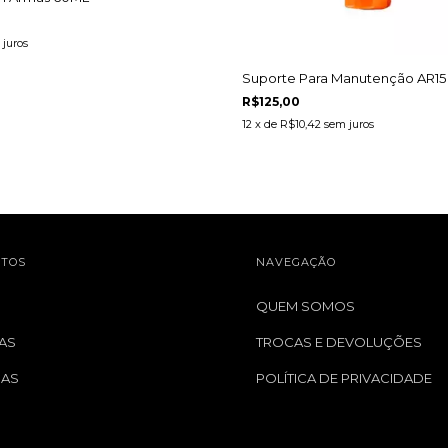
juros
Suporte Para Manutenção AR15 
R$125,00
12
x de
R$10,42
sem juros
TOS
NAVEGAÇÃO
QUEM SOMOS
AS
TROCAS E DEVOLUÇÕES
GAS
POLÍTICA DE PRIVACIDADE
S