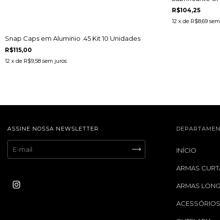
R$104,25
12
x de
R$8,69
sem 
Snap Caps em Aluminio .45 Kit 10 Unidades
R$115,00
12
x de
R$9,58
sem juros
ASSINE NOSSA NEWSLETTER
DEPARTAMEN
INÍCIO
ARMAS CURT
ARMAS LON
ACESSÓRIO