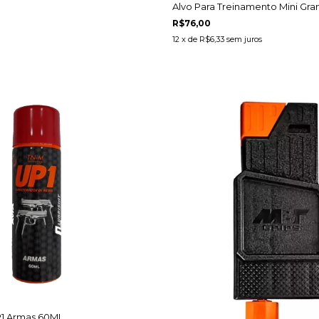
Alvo Para Treinamento Mini Gra
R$76,00
12
x de
R$6,33
sem juros
P1 Armas 60ML