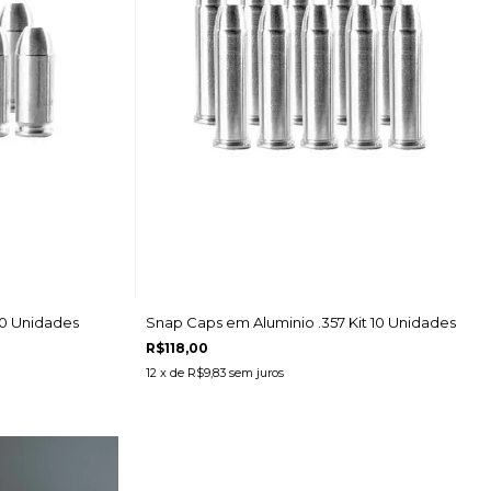
10 Unidades
Snap Caps em Aluminio .357 Kit 10 Unidades
R$118,00
12
x de
R$9,83
sem juros