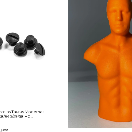
istolas Taurus Modernas
38/940/59/58 HC
/917
juros