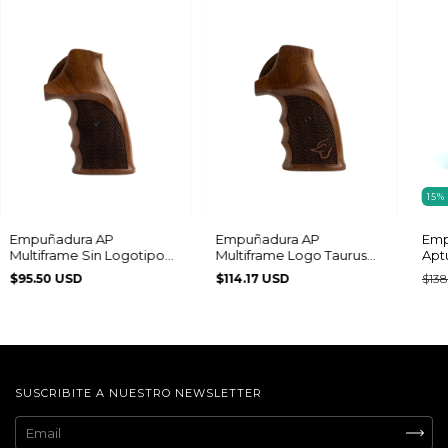
15
Empuñadura AP
Empuñadura AP
Emp
Multiframe Sin Logotipo
Multiframe Logo Taurus
Apt
Pirámide
Pirámide
Dep
$95.50 USD
$114.17 USD
$138
Mul
SUSCRIBITE A NUESTRO NEWSLETTER