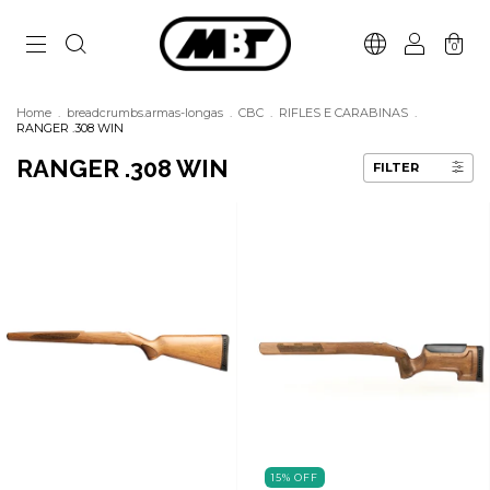
0
Home
.
breadcrumbs.armas-longas
.
CBC
.
RIFLES E CARABINAS
.
RANGER .308 WIN
RANGER .308 WIN
FILTER
15
%
OFF