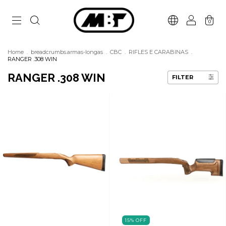
0
Home
.
breadcrumbs.armas-longas
.
CBC
.
RIFLES E CARABINAS
.
RANGER .308 WIN
RANGER .308 WIN
FILTER
15
%
OFF