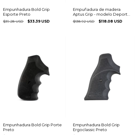
Empunhadura Bold Grip
Empuñadura de madera
Esporte Preto
Aptus Grip - modelo Deporte
/ Competición Multiframe®
$39.28 USD
$33.39 USD
$138.92 USD
$118.08 USD
logo Taurus
Empunhadura Bold Grip Porte
Empunhadura Bold Grip
Preto
Ergoclassic Preto