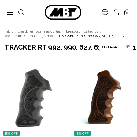
0
Inicio
.
breadcrumbs.armas-curtas1
.
breadcrumbs.taurus
.
breadcrumbs.armacao-gramde
.
TRACKER RT 992, 990, 627, 617, 415, 44, 17
TRACKER RT 992, 990, 627, 617, 415, 44, 1
FILTRAR
15
%
OFF
15
%
OFF