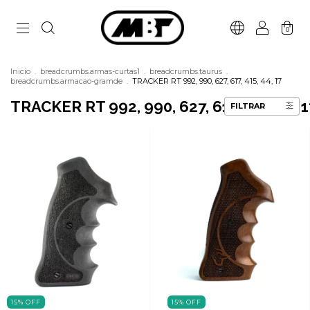
0
Inicio
.
breadcrumbs.armas-curtas1
.
breadcrumbs.taurus
.
breadcrumbs.armacao-gramde
.
TRACKER RT 992, 990, 627, 617, 415, 44, 17
TRACKER RT 992, 990, 627, 617, 415, 44, 1
FILTRAR
15
%
OFF
15
%
OFF