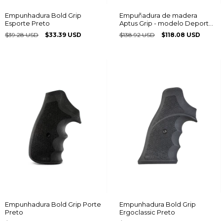
Empunhadura Bold Grip
Empuñadura de madera
Esporte Preto
Aptus Grip - modelo Deporte
/ Competición Multiframe®
$39.28 USD
$33.39 USD
$138.92 USD
$118.08 USD
logo Taurus
Empunhadura Bold Grip Porte
Empunhadura Bold Grip
Preto
Ergoclassic Preto