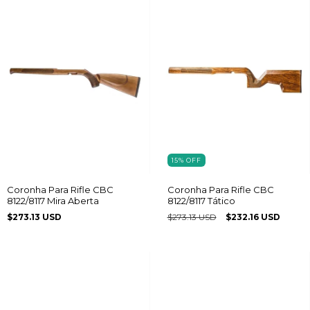
15
%
OFF
Coronha Para Rifle CBC
Coronha Para Rifle CBC
8122/8117 Mira Aberta
8122/8117 Tático
$273.13 USD
$273.13 USD
$232.16 USD