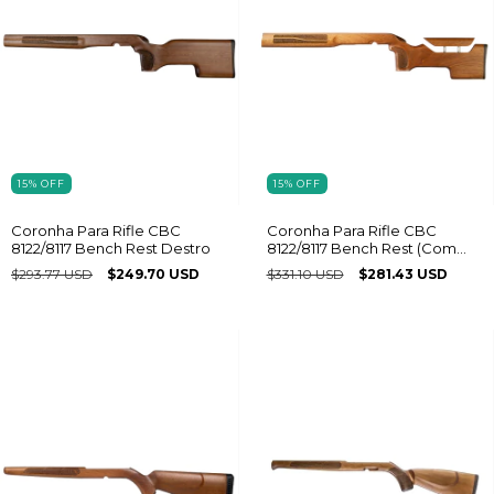
15
%
OFF
15
%
OFF
Coronha Para Rifle CBC
Coronha Para Rifle CBC
8122/8117 Bench Rest Destro
8122/8117 Bench Rest (Com
Regulagem) Destro
$293.77 USD
$249.70 USD
$331.10 USD
$281.43 USD