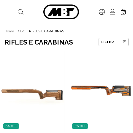
0
Home
.
CBC
.
RIFLES E CARABINAS
RIFLES E CARABINAS
FILTER
15
%
OFF
15
%
OFF