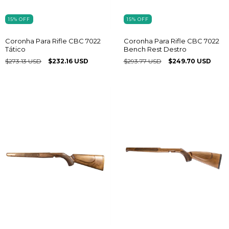
15
%
OFF
15
%
OFF
Coronha Para Rifle CBC 7022
Coronha Para Rifle CBC 7022
Tático
Bench Rest Destro
$273.13 USD
$232.16 USD
$293.77 USD
$249.70 USD