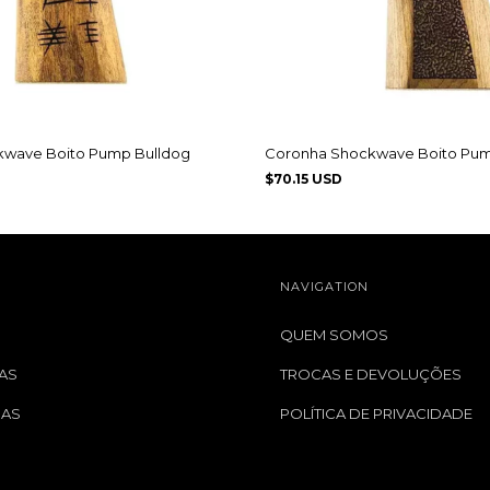
wave Boito Pump Bulldog
Coronha Shockwave Boito Pum
$70.15 USD
NAVIGATION
QUEM SOMOS
AS
TROCAS E DEVOLUÇÕES
GAS
POLÍTICA DE PRIVACIDADE
S