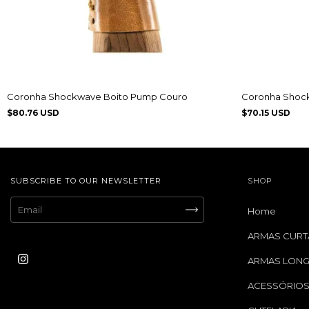
Coronha Shockwave Boito Pump Couro
Coronha Shock
$80.76 USD
$70.15 USD
SUBSCRIBE TO OUR NEWSLETTER
SHOP
Home
ARMAS CURT
ARMAS LON
ACESSÓRIO