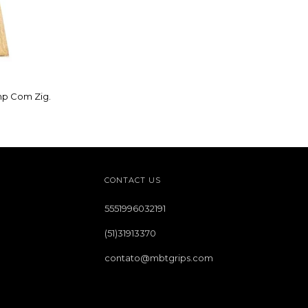
p Com Zig.
CONTACT US
5551996032191
(51)31913370
contato@mbtgrips.com