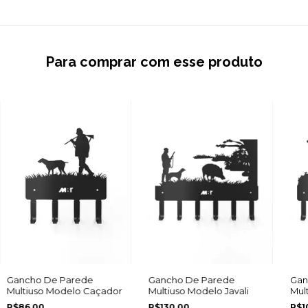
Para comprar com esse produto
Gancho De Parede
Gancho De Parede
Gan
Multiuso Modelo Caçador
Multiuso Modelo Javali
Mul
R$86,00
R$130,00
R$1