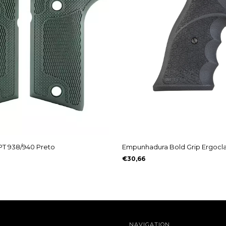
T 938/940 Preto
Empunhadura Bold Grip Ergocla
€30,66
NAVIGATION