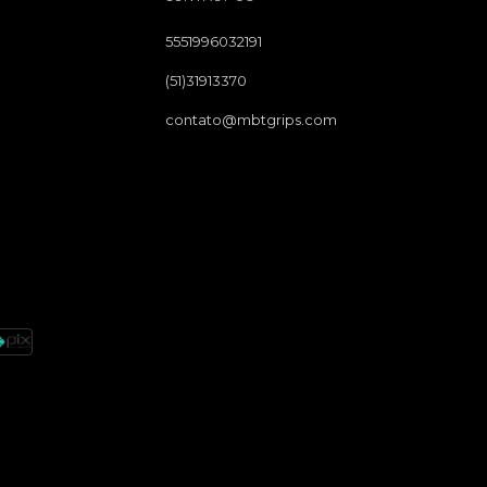
5551996032191
(51)31913370
contato@mbtgrips.com