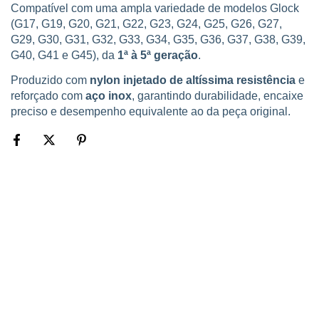
Compatível com uma ampla variedade de modelos Glock
(G17, G19, G20, G21, G22, G23, G24, G25, G26, G27,
G29, G30, G31, G32, G33, G34, G35, G36, G37, G38, G39,
G40, G41 e G45), da
1ª à 5ª geração
.
Produzido com
nylon injetado de altíssima resistência
e
reforçado com
aço inox
, garantindo durabilidade, encaixe
preciso e desempenho equivalente ao da peça original.