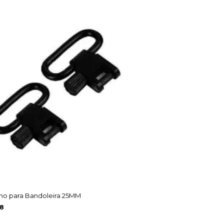
ho para Bandoleira 25MM
88