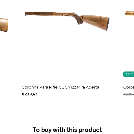
15
%
O
Coronha Para Rifle CBC 7122 Mira Aberta
Coron
€239,43
€239,
To buy with this product