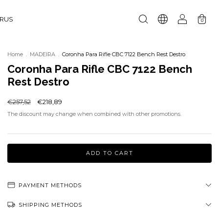
URUS
0
Home
.
MADEIRA
.
Coronha Para Rifle CBC 7122 Bench Rest Destro
Coronha Para Rifle CBC 7122 Bench
Rest Destro
€257,52
€218,89
The discount may change when combined with other promotions.
PAYMENT METHODS
SHIPPING METHODS