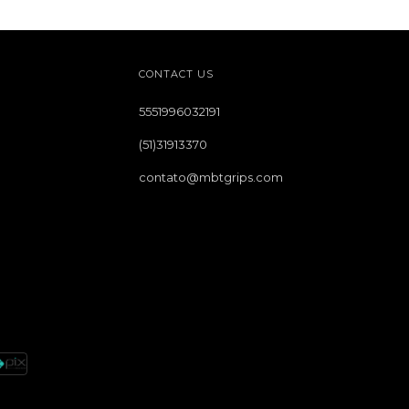
CONTACT US
5551996032191
(51)31913370
contato@mbtgrips.com