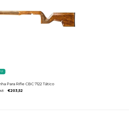
FF
ha Para Rifle CBC 7122 Tático
43
€203,52