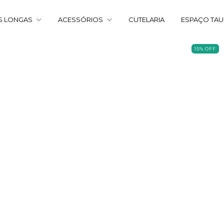
S LONGAS
ACESSÓRIOS
CUTELARIA
ESPAÇO TA
15
%
OFF