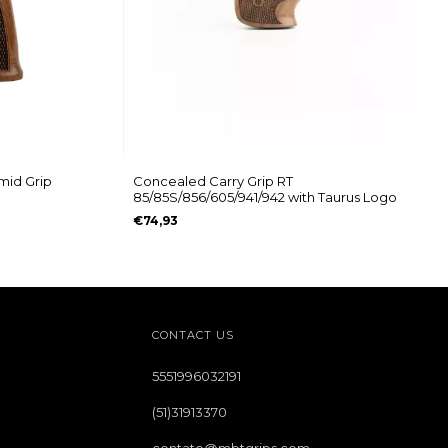
Concealed Carry Grip RT
mid Grip
85/85S/856/605/941/942 with Taurus Logo
€74,93
CONTACT US
5551996032191
(51)31913370