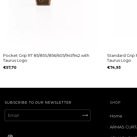
Pocket Grip RT 85/85S/856/605/941/942 with
Standard Grip 
Taurus Logo
Taurus Logo
€57,70
€74,93
SUBSCRIBE TO OUR NEWSLETTER
SHOP
Home
ARMAS CURT