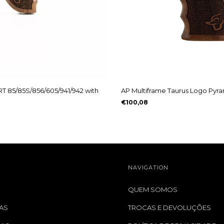
RT 85/85S/856/605/941/942 with
AP Multiframe Taurus Logo Pyra
€100,08
NAVIGATION
QUEM SOMOS
AS
TROCAS E DEVOLUÇÕES